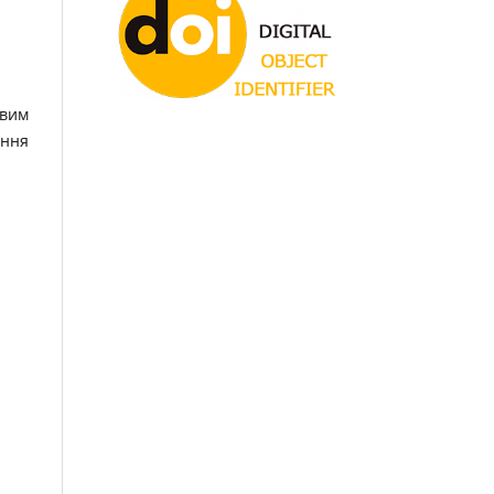
овим
ання