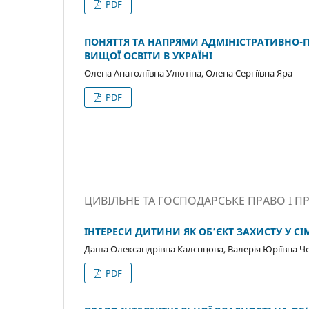
PDF
ПОНЯТТЯ ТА НАПРЯМИ АДМІНІСТРАТИВНО-П
ВИЩОЇ ОСВІТИ В УКРАЇНІ
Олена Анатоліївна Улютіна, Олена Сергіївна Яра
PDF
ЦИВІЛЬНЕ ТА ГОСПОДАРСЬКЕ ПРАВО І П
ІНТЕРЕСИ ДИТИНИ ЯК ОБ’ЄКТ ЗАХИСТУ У С
Даша Олександрівна Калєнцова, Валерія Юріївна 
PDF