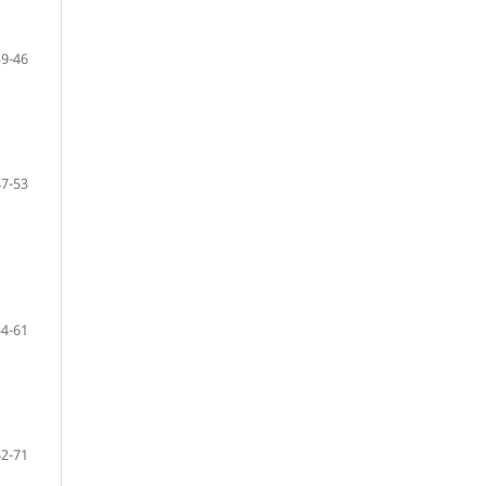
39-46
47-53
54-61
62-71