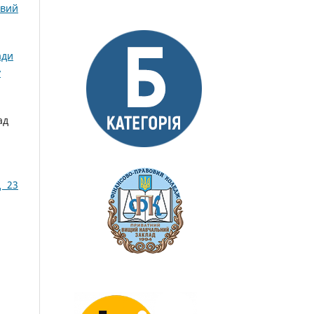
овий
ади
у
ад
д 23