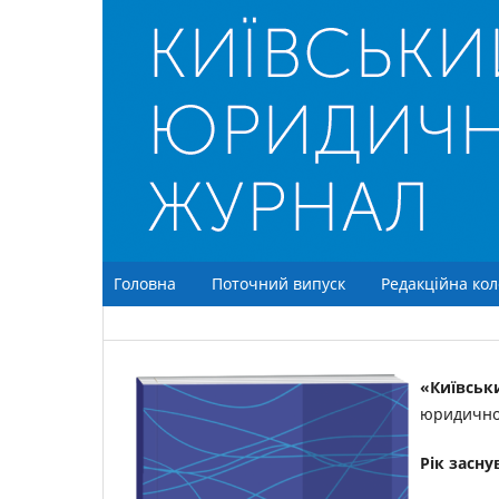
Головна
Поточний випуск
Редакційна кол
«Київсь
юридично
Рік засну