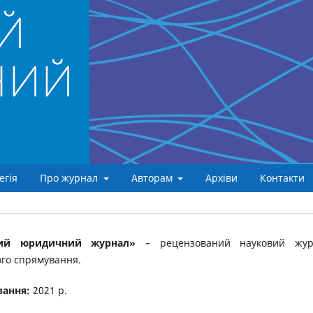
егія
Про журнал
Авторам
Архіви
Контакти
кий юридичний журнал»
– рецензований науковий жур
го спрямування.
вання:
2021 р.