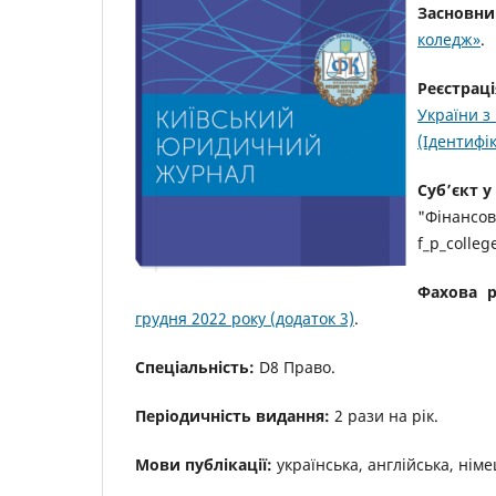
Засновн
коледж»
.
Реєстраці
України з
(Ідентифі
Суб’єкт у
"Фінансово
f_p_colleg
Фахова р
грудня 2022 року (додаток 3)
.
Спеціальність:
D8 Право.
Періодичність видання:
2 рази на рік.
Мови публікації:
українська, англійська, нім