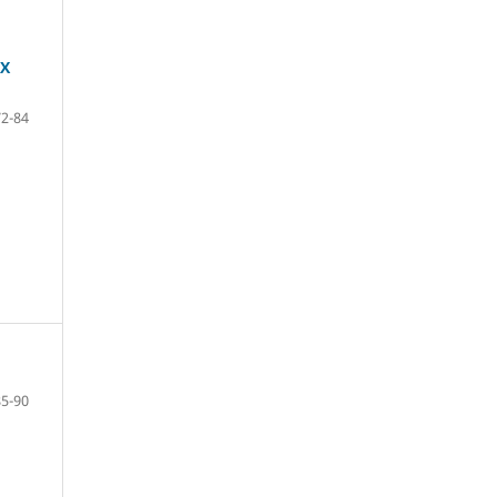
Х
72-84
85-90