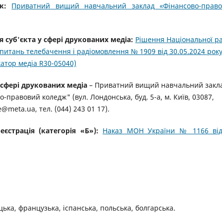
ик:
Приватний вищий навчальний заклад «Фінансово-прав
я суб'єкта у сфері друкованих медіа:
Рішення Національної р
 питань телебачення і радіомовлення № 1909 від 30.05.2024 рок
катор медіа R30-05040)
 сфері друкованих медіа
– Приватний вищий навчальний закл
-правовий коледж" (вул. Лондонська, буд. 5-а, м. Київ, 03087,
e@meta.ua, тел. (044) 243 01 17).
еєстрація (категорія «Б»):
Наказ МОН України № 1166 ві
ецька, французька, іспанська, польська, болгарська.