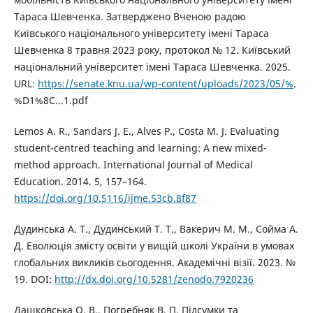
Тараса Шевченка. Затверджено Вченою радою
Київського національного університету імені Тараса
Шевченка 8 травня 2023 року, протокол № 12. Київський
національний університет імені Тараса Шевченка. 2025.
URL:
https://senate.knu.ua/wp-content/uploads/2023/05/%
.
%D1%8C...1.pdf
Lemos A. R., Sandars J. E., Alves P., Costa M. J. Evaluating
student-centred teaching and learning: A new mixed-
method approach. International Journal of Medical
Education. 2014. 5, 157–164.
https://doi.org/10.5116/ijme.53cb.8f87
Дудинська А. Т., Дудинський Т. Т., Вакерич М. М., Сойма А.
Д. Еволюція змісту освіти у вищій школі України в умовах
глобальних викликів сьогодення. Академічні візії. 2023. №
19. DOI:
http://dx.doi.org/10.5281/zenodo.7920236
Дашковська О. В., Погребняк В. П. Підсумки та