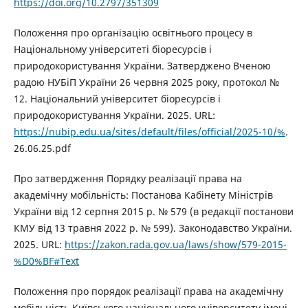
https://doi.org/10.2797/351309
Положення про організацію освітнього процесу в
Національному університеті біоресурсів і
природокористування України. Затверджено Вченою
радою НУБіП України 26 червня 2025 року, протокол №
12. Національний університет біоресурсів і
природокористування України. 2025. URL:
https://nubip.edu.ua/sites/default/files/official/2025-10/%
.
26.06.25.pdf
Про затвердження Порядку реалізації права на
академічну мобільність: Постанова Кабінету Міністрів
України від 12 серпня 2015 р. № 579 (в редакції постанови
КМУ від 13 травня 2022 р. № 599). Законодавство України.
2025. URL:
https://zakon.rada.gov.ua/laws/show/579-2015-
%D0%BF#Text
Положення про порядок реалізації права на академічну
мобільність Київського національного університету імені