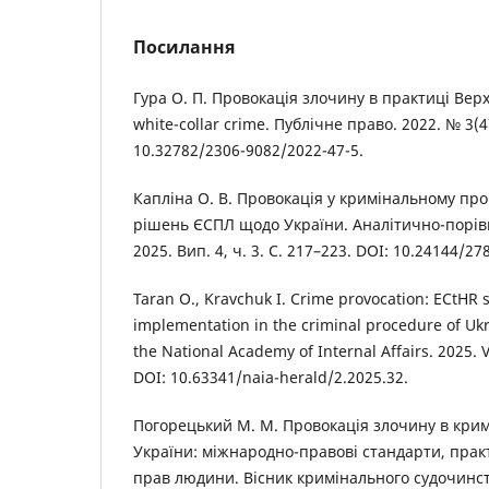
Посилання
Гура О. П. Провокація злочину в практиці Вер
white-collar crime. Публічне право. 2022. № 3(47
10.32782/2306-9082/2022-47-5.
Капліна О. В. Провокація у кримінальному про
рішень ЄСПЛ щодо України. Аналітично-порів
2025. Вип. 4, ч. 3. С. 217–223. DOI: 10.24144/27
Taran O., Kravchuk I. Crime provocation: ECtHR 
implementation in the criminal procedure of Ukra
the National Academy of Internal Affairs. 2025. Vo
DOI: 10.63341/naia-herald/2.2025.32.
Погорецький М. М. Провокація злочину в кри
України: міжнародно-правові стандарти, практ
прав людини. Вісник кримінального судочинств