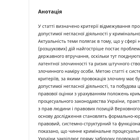
Анотація
У статті визначено критерії відмежування про
допустимої негласної діяльності у кримінальн
Актуальність теми полягає в тому, що у сфері 
(розшукових) дій найгостріше постає пробле
державного втручання, оскільки тут поєднуют
латентної злочинності та ризик штучного ств
злочинного наміру особи. Метою статті є сис
критеріїв, за якими провокація злочину має б
допустимої негласної діяльності, та побудова ці
правової оцінки з урахуванням положень кри
процесуального законодавства України, практ
з прав людини і правових позицій Верховного
основу дослідження становлять формально-ю
правовий, системно-структурний та функціона
показано, що чинне кримінальне процесуальн
України закріплює пряму заборону провокації