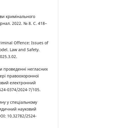
иви кримінального
ал. 2022. № 8. С. 418–
riminal Offence: Issues of
del. Law and Safety.
2025.3.02.
ри проведенні негласних
фері правоохоронної
ковий електронний
2524-0374/2024-7/105.
ину у спеціальному
ридичний науковий
OI: 10.32782/2524-