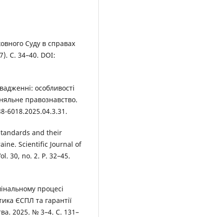
ховного Суду в справах
). С. 34–40. DOI:
вадженні: особливості
няльне правознавство.
88-6018.2025.04.3.31.
standards and their
ine. Scientific Journal of
l. 30, no. 2. P. 32–45.
мінальному процесі
ика ЄСПЛ та гарантії
а. 2025. № 3–4. С. 131–