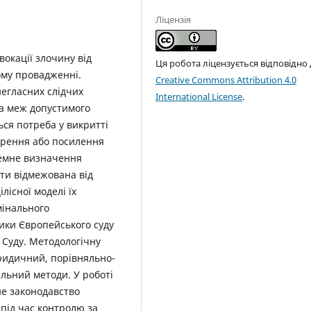
Ліцензія
вокації злочину від
Ця робота ліцензується відповідно
ому провадженні.
Creative Commons Attribution 4.0
негласних слідчих
International License
.
ма меж допустимого
ься потреба у викритті
орення або посилення
темне визначення
ути відмежована від
лісної моделі їх
мінального
ики Європейського суду
 Суду. Методологічну
ридичний, порівняльно-
льний методи. У роботі
е законодавство
 під час контролю за