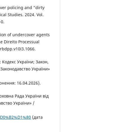
over policing and “dirty
cal Studies. 2024. Vol.
-0.
ation of undercover agents
e Direito Processual
7/rbdpp.v10i3.1066.
 Кодекс України; Закон,
 «Законодавство України»
рнення: 16.04.2026).
рховна Рада України від
авство України» /
6-%D0%B2%D1%80
(дата