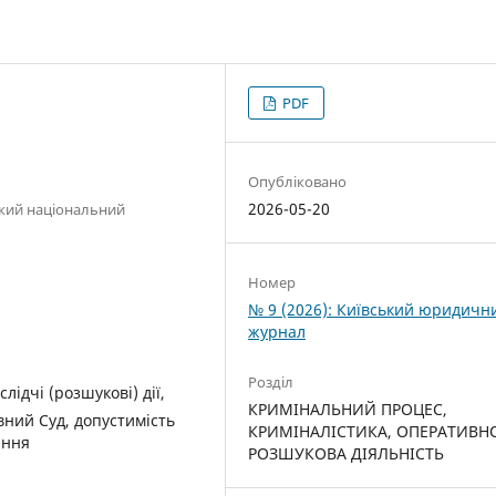
PDF
Опубліковано
2026-05-20
кий національний
Номер
№ 9 (2026): Київський юридичн
журнал
Розділ
лідчі (розшукові) дії,
КРИМІНАЛЬНИЙ ПРОЦЕС,
ний Суд, допустимість
КРИМІНАЛІСТИКА, ОПЕРАТИВН
ання
РОЗШУКОВА ДІЯЛЬНІСТЬ