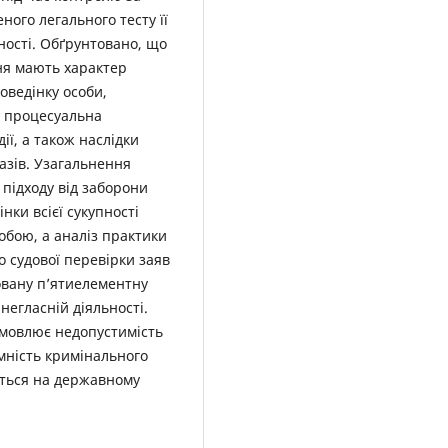
ого легального тесту її
ності. Обґрунтовано, що
ня мають характер
поведінку особи,
, процесуальна
дії, а також наслідки
азів. Узагальнення
підходу від заборони
нки всієї сукупності
обою, а аналіз практики
 судової перевірки заяв
овану п’ятиелементну
негласній діяльності.
умовлює недопустимість
имність кримінального
ється на державному