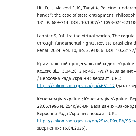
Hill D. J., McLeod S. K., Tanyi A. Policing, underc
hands”: the case of state entrapment. Philosophi
181. P. 689–714. DOI: 10.1007/s11098-024-02110
Lannier S. Infiltrating virtual worlds. The regul
through fundamental rights. Revista Brasileira d
Penal. 2024. Vol. 10, no. 3. e1066. DOI: 10.2219
Кримінальний процесуальний кодекс України :
Кодекс від 13.04.2012 № 4651-VI // База даних
/ Верховна Рада України : вебсайт. URL:
https://zakon.rada.gov.ua/go/4651-17
(дата зве
Конституція України : Конституція України; Ве
28.06.1996 № 254к/96-ВР. База даних «Законод
Верховна Рада України : вебсайт. URL:
https://zakon.rada.gov.ua/go/254%D0%BA/9
звернення: 16.04.2026).