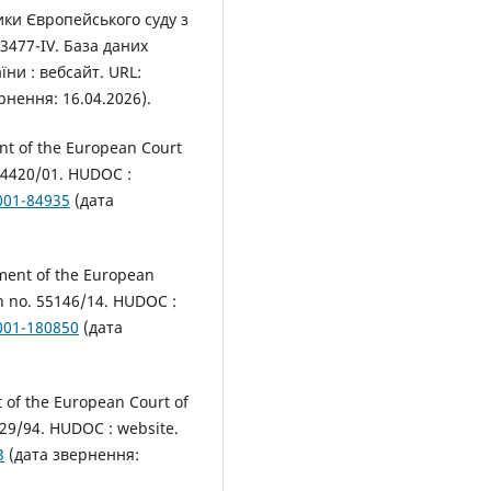
ки Європейського суду з
3477-IV. База даних
ни : вебсайт. URL:
рнення: 16.04.2026).
nt of the European Court
 74420/01. HUDOC :
=001-84935
(дата
gment of the European
on no. 55146/14. HUDOC :
=001-180850
(дата
t of the European Court of
829/94. HUDOC : website.
3
(дата звернення: