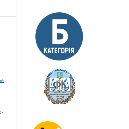
ий
О-