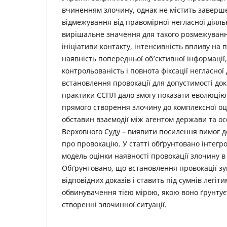
вчиненням злочину, однак не містить завершен
відмежування від правомірної негласної діяль
вирішальне значення для такого розмежуван
ініціативи контакту, інтенсивність впливу на 
наявність попередньої об’єктивної інформації
контрольованість і повнота фіксації негласної 
встановлення провокації для допустимості док
практики ЄСПЛ дало змогу показати еволюцію 
прямого створення злочину до комплексної оці
обставин взаємодії між агентом держави та ос
Верховного Суду – виявити посилення вимог до
про провокацію. У статті обґрунтовано інтегр
модель оцінки наявності провокації злочину в 
Обґрунтовано, що встановлення провокації з
відповідних доказів і ставить під сумнів легіт
обвинувачення тією мірою, якою воно ґрунту
створенні злочинної ситуації.