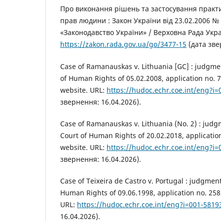
Про виконання рішень та застосування практи
прав людини : Закон України від 23.02.2006 № 
«Законодавство України» / Верховна Рада Украї
https://zakon.rada.gov.ua/go/3477-15
(дата зве
Case of Ramanauskas v. Lithuania [GC] : judgme
of Human Rights of 05.02.2008, application no.
website. URL:
https://hudoc.echr.coe.int/eng?i
звернення: 16.04.2026).
Case of Ramanauskas v. Lithuania (No. 2) : jud
Court of Human Rights of 20.02.2018, applicati
website. URL:
https://hudoc.echr.coe.int/eng?i
звернення: 16.04.2026).
Case of Teixeira de Castro v. Portugal : judgmen
Human Rights of 09.06.1998, application no. 25
URL:
https://hudoc.echr.coe.int/eng?i=001-5819
16.04.2026).