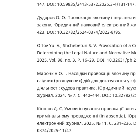
147. DOI: 10.59835/2413-5372.2025.3-4/131-147.
Дудоров О. О. Провокація злочину і перспект
закону. Юридичний науковий електронний журн
423. DOI: 10.32782/2524-0374/2022-8/95.
Orlov Yu. V., Shchebetun S. V. Provocation of a C
Determining the Legal Nature and Normative Mo
2025. Vol. 98, no. 3. P. 16–29. DOI: 10.32631/pb.
Марочкін О. І. Наслідки провокації злочину п
слідчих (розшукових) дій для доказування у с
діяльності: судова практика. Юридичний нау
журнал. 2024. № 7. С. 440–444. DOI: 10.32782/
Кіншов Д. С. Умови існування провокації злоч
кримінальному провадженні (in absentia). Ю
електронний журнал. 2025. № 11. С. 231–236. D
0374/2025-11/47.