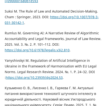
i=0900001680b1e593
Suksi M. The Rule of Law and Automated Decision-Making.
Cham : Springer, 2023. DOI:
https://doi.org/10.1007/978-3-
031-30142-1
.
Rumlus M. Governing AI: A Narrative Review of Algorithmic
Accountability and Legal Frameworks. Journal of Law Review.
2025. Vol. 3. №. 2. P. 101–112. DOI:
https://doi.org/10.61978/legalis.v3i2.810
.
Yanyshivskyi M. Regulation of Artificial Intelligence in
Ukraine in the Framework of Harmonisation with EU Legal
Norms. Legal Research Review. 2024. №. 1. P. 24–32. DOI
:
https://doi.org/10.23939/dg2024.53
.
Кузьменко О. В., Лисенко І. В., Гаряєва Г. М. Актуальні
питання використання технології штучного інтелекту в
юридичній діяльності. Науковий вісник Ужгородського
національного університету. Серія: Право. 2025. Т. 1. №