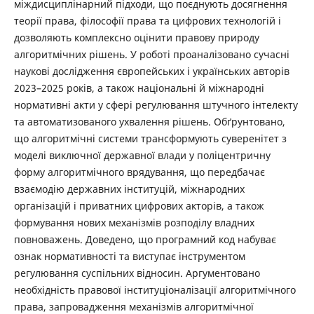
міждисциплінарний підходи, що поєднують досягнення
теорії права, філософії права та цифрових технологій і
дозволяють комплексно оцінити правову природу
алгоритмічних рішень. У роботі проаналізовано сучасні
наукові дослідження європейських і українських авторів
2023–2025 років, а також національні й міжнародні
нормативні акти у сфері регулювання штучного інтелекту
та автоматизованого ухвалення рішень. Обґрунтовано,
що алгоритмічні системи трансформують суверенітет з
моделі виключної державної влади у поліцентричну
форму алгоритмічного врядування, що передбачає
взаємодію державних інституцій, міжнародних
організацій і приватних цифрових акторів, а також
формування нових механізмів розподілу владних
повноважень. Доведено, що програмний код набуває
ознак нормативності та виступає інструментом
регулювання суспільних відносин. Аргументовано
необхідність правової інституціоналізації алгоритмічного
права, запровадження механізмів алгоритмічної