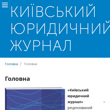
Головна
/
Головна
Головна
«Київський
юридичний
журнал»
–
рецензований