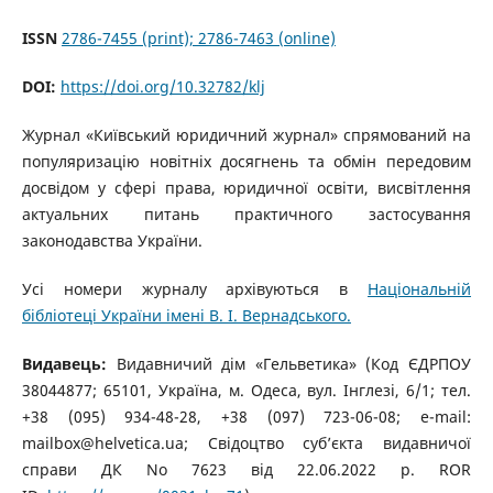
ISSN
2786-7455 (print); 2786-7463 (online)
DOI:
https://doi.org/10.32782/klj
Журнал «Київський юридичний журнал» спрямований на
популяризацію новітніх досягнень та обмін передовим
досвідом у сфері права, юридичної освіти, висвітлення
актуальних питань практичного застосування
законодавства України.
Усі номери журналу архівуються в
Національній
бібліотеці України імені В. І. Вернадського.
Видавець:
Видавничий дім «Гельветика» (Код ЄДРПОУ
38044877; 65101, Україна, м. Одеса, вул. Інглезі, 6/1; тел.
+38 (095) 934-48-28, +38 (097) 723-06-08; e-mail:
mailbox@helvetica.ua; Свідоцтво суб’єкта видавничої
справи ДК No 7623 від 22.06.2022 р. ROR