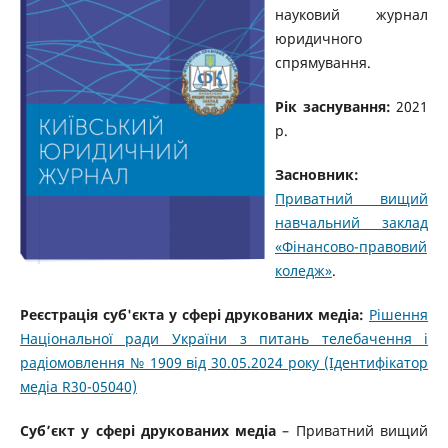
науковий журнал
юридичного
спрямування.
Рік заснування:
2021
р.
Засновник:
Приватний вищий
навчальний заклад
«Фінансово-правовий
коледж»
.
Реєстрація суб'єкта у сфері друкованих медіа:
Рішення
Національної ради України з питань телебачення і
радіомовлення № 1909 від 30.05.2024 року (Ідентифікатор
медіа R30-05040)
Суб’єкт у сфері друкованих медіа
– Приватний вищий