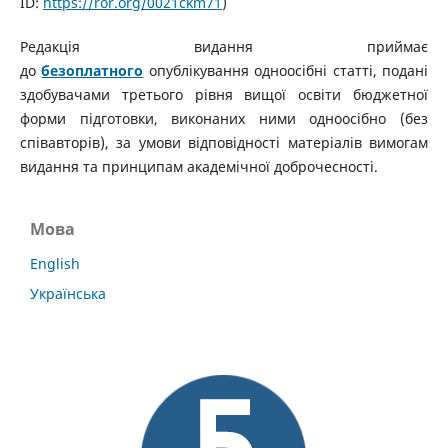
ID:
https://ror.org/0021ckm71
)
Редакція видання приймає
до
безоплатного
опублікування одноосібні статті, подані
здобувачами третього рівня вищої освіти бюджетної
форми підготовки, виконаних ними одноосібно (без
співавторів), за умови відповідності матеріалів вимогам
видання та принципам академічної доброчесності.
Мова
English
Українська