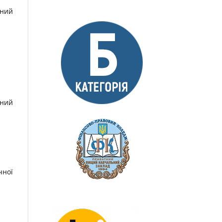
ьний
тний
чної