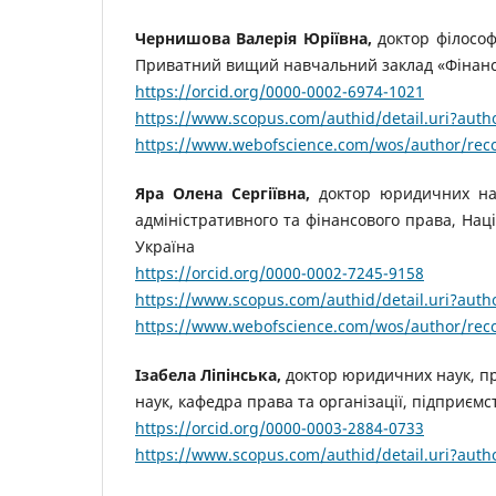
Чернишова Валерія Юріївна,
доктор філософі
Приватний вищий навчальний заклад «Фінанс
https://orcid.org/0000-0002-6974-1021
https://www.scopus.com/authid/detail.uri?aut
https://www.webofscience.com/wos/author/rec
Яра Олена Сергіївна,
доктор юридичних нау
адміністративного та фінансового права, Нац
Україна
https://orcid.org/0000-0002-7245-9158
https://www.scopus.com/authid/detail.uri?aut
https://www.webofscience.com/wos/author/rec
Ізабела Ліпінська,
доктор юридичних наук, п
наук, кафедра права та організації, підприємс
https://orcid.org/0000-0003-2884-0733
https://www.scopus.com/authid/detail.uri?aut