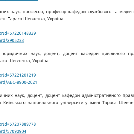
них наук, професор, професор кафедри службового та медич
мені Тараса Шевченка, Україна
horId=57220148339
ord/2905233
 юридичних наук, доцент, доцент кафедри цивільного пр
раса Шевченка, Україна
horId=57221201219
ord/ABC-8900-2021
чних наук, доцент, доцент кафедри адміністративного прав
а Київського національного університету імені Тараса Шевче
horId=57207889778
ord/57090904