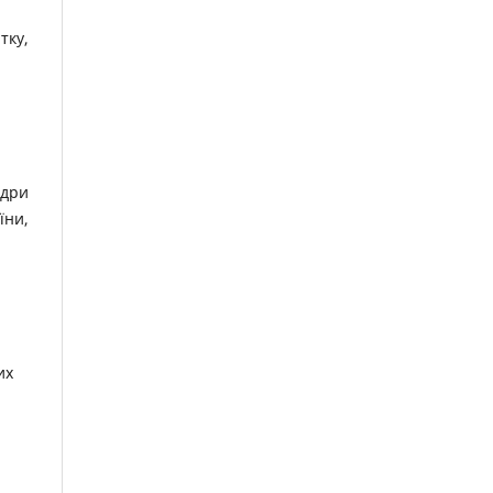
тку,
едри
їни,
их