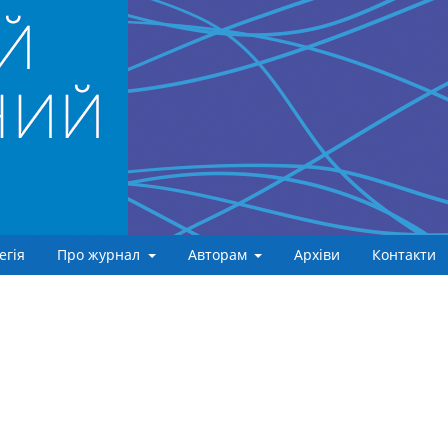
егія
Про журнал
Авторам
Архіви
Контакти