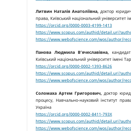
Литвин Наталія Анатоліївна,
доктор юридич
права, Київський національний університет і
https://orcid.org/0000-0003-4199-1413
https://www.scopus.com/authid/detail.uri?aut
https://www.webofscience.com/wos/author/rec
Панова Людмила Вʼячеславівна,
кандидат
Київський національний університет імені Та
https://orcid.org/0000-0002-1393-8626
https://www.scopus.com/authid/detail.uri?aut
https://www.webofscience.com/wos/author/rec
Соломаха Артем Григорович,
доктор юриди
процесу, Навчально-науковий інститут прав
Україна
https://orcid.org/0000-0002-8411-793X
https://www.scopus.com/authid/detail.uri?aut
https://www.webofscience.com/wos/author/rec