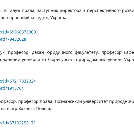
ї в галузі права, заступник директора з перспективного розви
ово-правовий коледж», Україна
horId=59968878000
ord/79432028
к, професор, декан юридичного факультету, професор каф
іональний університет біоресурсів і природокористування Укра
horId=57217832024
ord/1915764
рофесор, професор права, Познанський університет природнич
тва в агробізнесі, Польща
horId=57192250171