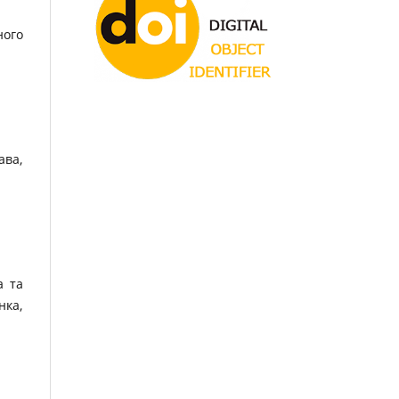
ного
ава,
а та
нка,