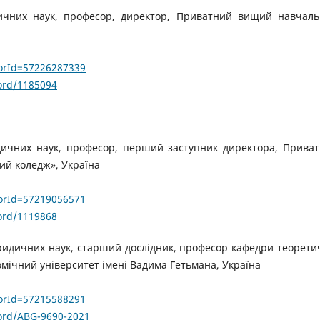
чних наук, професор, директор, Приватний вищий навчал
horId=57226287339
ord/1185094
ичних наук, професор, перший заступник директора, Прива
ий коледж», Україна
horId=57219056571
ord/1119868
идичних наук, старший дослідник, професор кафедри теорети
мічний університет імені Вадима Гетьмана, Україна
horId=57215588291
ord/ABG-9690-2021